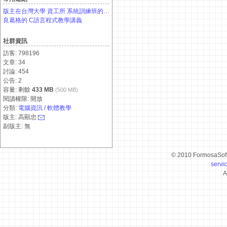
版主在台灣大學 資工所 系統訓練班的 課程介紹網頁
良葛格的 C語言程式教學講義
社群資訊
訪客: 798196
文章: 34
討論: 454
公告: 2
容量: 剩餘
433 MB
(500 MB)
閱讀權限: 開放
分類:
電腦資訊 / 軟體教學
版主: 高顯忠
副版主: 無
© 2010 FormosaSof
servi
A