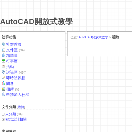
AutoCAD開放式教學
社群功能
活動
位置:
AutoCAD開放式教學
>
社群首頁
文件區
(34)
精華區
行事曆
活動
討論區
(454)
即時塗鴉牆
問卷
相簿
(5)
申請加入社群
文件分類
[
總覽
]
未分類
(34)
程式設計相關
常用連結