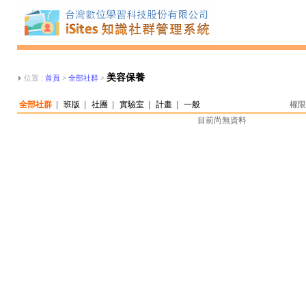
美容保養
位置 :
首頁
>
全部社群
>
全部社群
|
班版
|
社團
|
實驗室
|
計畫
|
一般
權限
目前尚無資料