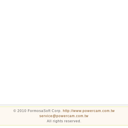
© 2010 FormosaSoft Corp.
http://www.powercam.com.tw
service@powercam.com.tw
All rights reserved.