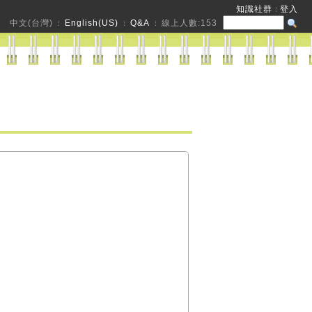
知識社群
登入
中文(台灣)
English(US)
Q&A
線上人數:
153