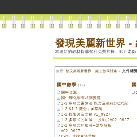
發現美麗新世界 -
本網站的教材採非營利免費授權，歡迎老師
文件總
位置:
發現美麗新世界 - 線上教學計畫
>
國中數學
國
(17)
國中資源
國中理化學習相關資源
1-3 多項式乘除法 觀念及流程(未討論)
1-2 &1-3 觀念 ppt草稿
1-2 投影片及文稿 v1_0927
1-2 多項式的加減 ─ 投影片v02_0927
1-2 多項式的加減─題型解析
v02_0927
0928 遠端會議重點