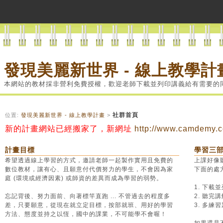
發現美麗新世界 - 線上教學計
本網站的教材採非營利免費授權，歡迎老師下載並列印講義給有需要的
社群首頁
位置:
發現美麗新世界 - 線上教學計畫
>
新的計畫網站已經搬家了，新網址
http://www.camdemy.c
計畫目標
學習三
希望透過線上學習的方式，邀請老師一起製作實用且免費的
上課好像聽
數位教材，讓有心、且願意付代價努力的學生，不會因為家
下面的處
庭 (環境或經濟因素) 或師資的差異而成為學習的弱勢。
1. 下載
忘記背後、努力面前、向著標竿直跑 ... 不管過去的程度多
2. 聽
差，只要願意，從現在就立定目標，按部就班、用好的學習
3. 多
方法、態度並持之以恆，國中的課業，不可能學不會喔！