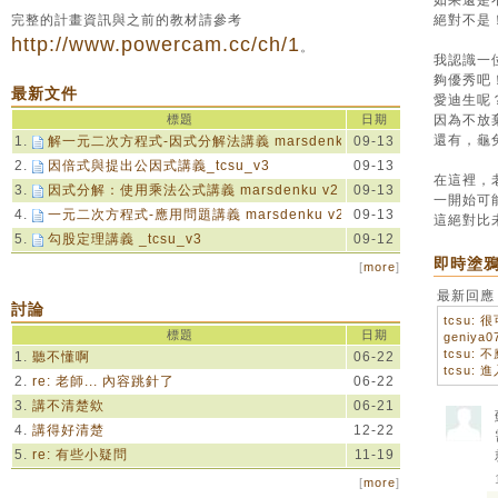
如果還是
完整的計畫資訊與之前的教材請參考
絕對不是
http://www.powercam.cc/ch/1
。
我認識一
夠優秀吧
最新文件
愛迪生呢？
標題
日期
因為不放
還有，龜
1.
解一元二次方程式-因式分解法講義 marsdenku v2
09-13
2.
因倍式與提出公因式講義_tcsu_v3
09-13
在這裡，
3.
因式分解：使用乘法公式講義 marsdenku v2
09-13
一開始可
4.
一元二次方程式-應用問題講義 marsdenku v2
09-13
這絕對比
5.
勾股定理講義 _tcsu_v3
09-12
即時塗
[
more
]
最新回應
討論
tcsu:
標題
日期
tcsu: 
1.
聽不懂啊
06-22
2.
re: 老師... 內容跳針了
06-22
3.
講不清楚欸
06-21
4.
講得好清楚
12-22
5.
re: 有些小疑問
11-19
[
more
]