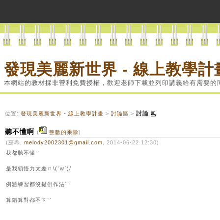
發現美麗新世界 - 線上教學計
本網站的教材採非營利免費授權，歡迎老師下載並列印講義給有需要的
討論
位置:
發現美麗新世界 - 線上教學計畫
>
討論區
>
聽不懂啊
(
整數的乘除
)
(莛希,
melody2002301@gmail.com
, 2014-06-22 12:30)
我都聽不懂ˊˋ
是我領悟力太差ㄇ\(ˋwˊ)/
例題練習都沒提供作法ˊˋ
算錯算對都不ㄗˊˋ