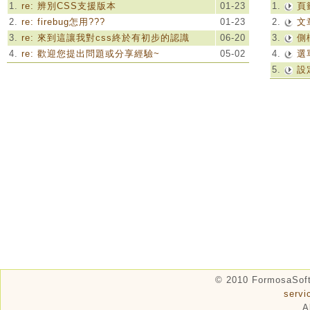
1.
re: 辨別CSS支援版本
01-23
1.
頁
2.
re: firebug怎用???
01-23
2.
文
3.
re: 來到這讓我對css終於有初步的認識
06-20
3.
側
4.
re: 歡迎您提出問題或分享經驗~
05-02
4.
選
5.
設
© 2010 FormosaSof
serv
A