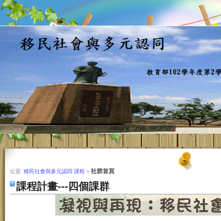
社群首頁
位置:
移民社會與多元認同 課程
>
課程計畫---四個課群