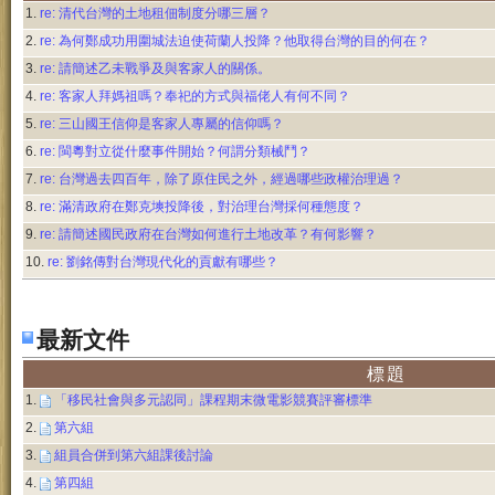
1.
re: 清代台灣的土地租佃制度分哪三層？
2.
re: 為何鄭成功用圍城法迫使荷蘭人投降？他取得台灣的目的何在？
3.
re: 請簡述乙未戰爭及與客家人的關係。
4.
re: 客家人拜媽祖嗎？奉祀的方式與福佬人有何不同？
5.
re: 三山國王信仰是客家人專屬的信仰嗎？
6.
re: 閩粵對立從什麼事件開始？何謂分類械鬥？
7.
re: 台灣過去四百年，除了原住民之外，經過哪些政權治理過？
8.
re: 滿清政府在鄭克塽投降後，對治理台灣採何種態度？
9.
re: 請簡述國民政府在台灣如何進行土地改革？有何影響？
10.
re: 劉銘傳對台灣現代化的貢獻有哪些？
最新文件
標題
1.
「移民社會與多元認同」課程期末微電影競賽評審標準
2.
第六組
3.
組員合併到第六組課後討論
4.
第四組